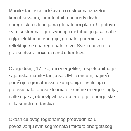
Manifestacije se održavaju u uslovima izuzetno
komplikovanih, turbulentnih i nepredvidivih
energetskih situacija na globalnom planu. U gotovo
svim sektorima – proizvodnji i distribuciji gasa, nafte,
uglja, električne energije, globalni poremećaji
reflektuju se i na regionalni nivo. Sve to nužno i u
praksi otvara nove ekološke frontove.
Ovogodišnji, 17. Sajam energetike, respektabilna je
sajamska manifestacija sa UFI licencom, najveći
godišnji regionalni skup kompanija, institucija i
profesionalaca u sektorima električne energije, uglja,
nafte i gasa, obnovljivih izvora energije, energetske
efikasnosti i rudarstva.
Okosnicu ovog regionalnog predvodnika u
povezivanju svih segmenata i faktora energetskog