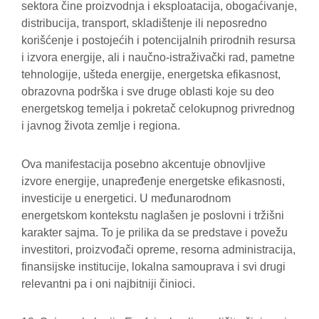
sektora čine proizvodnja i eksploatacija, obogaćivanje,
distribucija, transport, skladištenje ili neposredno
korišćenje i postojećih i potencijalnih prirodnih resursa
i izvora energije, ali i naučno-istraživački rad, pametne
tehnologije, ušteda energije, energetska efikasnost,
obrazovna podrška i sve druge oblasti koje su deo
energetskog temelja i pokretač celokupnog privrednog
i javnog života zemlje i regiona.
Ova manifestacija posebno akcentuje obnovljive
izvore energije, unapređenje energetske efikasnosti,
investicije u energetici. U međunarodnom
energetskom kontekstu naglašen je poslovni i tržišni
karakter sajma. To je prilika da se predstave i povežu
investitori, proizvođači opreme, resorna administracija,
finansijske institucije, lokalna samouprava i svi drugi
relevantni pa i oni najbitniji činioci.