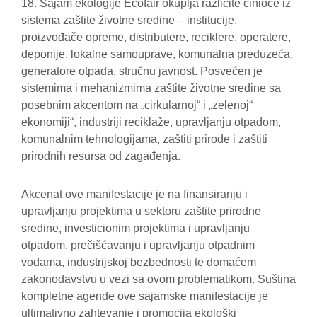
18. Sajam ekologije Ecofair okuplja različite činioce iz
sistema zaštite životne sredine – institucije,
proizvođače opreme, distributere, reciklere, operatere,
deponije, lokalne samouprave, komunalna preduzeća,
generatore otpada, stručnu javnost. Posvećen je
sistemima i mehanizmima zaštite životne sredine sa
posebnim akcentom na „cirkularnoj“ i „zelenoj“
ekonomiji“, industriji reciklaže, upravljanju otpadom,
komunalnim tehnologijama, zaštiti prirode i zaštiti
prirodnih resursa od zagađenja.
Akcenat ove manifestacije je na finansiranju i
upravljanju projektima u sektoru zaštite prirodne
sredine, investicionim projektima i upravljanju
otpadom, prečišćavanju i upravljanju otpadnim
vodama, industrijskoj bezbednosti te domaćem
zakonodavstvu u vezi sa ovom problematikom. Suština
kompletne agende ove sajamske manifestacije je
ultimativno zahtevanje i promocija ekološki