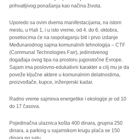
prihvatljivog ponašanja kao načina života.
Uporedo sa ovim dvema manifestacijama, na istom
mestu, u Hali 1, i u isto vreme, od 4. do 6. oktobra,
posetiocima će na raspolaganju biti i prvo izdanje
Međunarodnog sajma komunalnih tehnologija – CTF
(Communal Technologies Fair), jedinstvenog
događaja ovog tipa na prostoru jugoistočne Evrope.
Sajam ima poslovno-edukativni karakter a cilj mu je da
poveže ključne aktere u komunalnim delatnostima,
proizvođače, kupce, inženjerski kadar.
Radno vreme sajmova energetike i ekologije je od 10
do 17 časova.
Pojedinačna ulaznica košta 400 dinara, grupna 250
dinara, a parking u sajamskom krugu plaća se 150
dinara po satu.