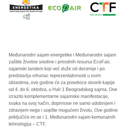
Međunarodni sajam energetike i Međunarodni sajam
zaštite životne sredine i prirodnih resursa EcoFair,
sajamski tandem koji već duže od decenije i po
predstavlja vrhunac reprezentativnosti u ovim
oblastima, ove godine će za posetioce otvoriti kapije
od 4. do 6. oktobra, u Hali 1 Beogradskog sajma. Ove
izrazito komplementarne sajamske manifestacije,
svaka na svoj način, doprinose ne samo udobnijem i
zdravijem nego i uopšte mogućem životu. Ove godine
priključiće im se i 1. Međunarodni sajam komunalnih
tehnologija – CTF.