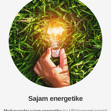
Sajam energetike
Međunarodni sajam energetike
(sa UFI licencom) najveći