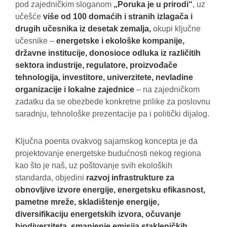
pod zajedničkim sloganom
„Poruka je u prirodi“
, uz
učešće
više od 100 domaćih i stranih izlagača i
drugih učesnika iz desetak zemalja,
okupi ključne
učesnike –
energetske i ekološke kompanije,
državne institucije, donosioce odluka iz različitih
sektora industrije, regulatore, proizvođače
tehnologija, investitore, univerzitete, nevladine
organizacije i lokalne zajednice
– na zajedničkom
zadatku da se obezbede konkretne prilike za poslovnu
saradnju, tehnološke prezentacije pa i politički dijalog.
Ključna poenta ovakvog sajamskog koncepta je da
projektovanje energetske budućnosti nekog regiona
kao što je naš, uz poštovanje svih ekoloških
standarda, objedini
razvoj infrastrukture za
obnovljive izvore
energije, energetsku efikasnost,
pametne mreže, skladištenje energije,
diversifikaciju energetskih izvora,
očuvanje
biodiverziteta
,
smanjenje emisija stakleničkih