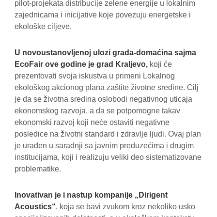
pilot-projekata distribucije zelene energije u lokalnim
zajednicama i inicijative koje povezuju energetske i
ekološke ciljeve.
U novoustanovljenoj ulozi grada-domaćina sajma
EcoFair ove godine je grad Kraljevo,
koji će
prezentovati svoja iskustva u primeni Lokalnog
ekološkog akcionog plana zaštite životne sredine. Cilj
je da se životna sredina oslobodi negativnog uticaja
ekonomskog razvoja, a da se potpomogne takav
ekonomski razvoj koji neće ostaviti negativne
posledice na životni standard i zdravlje ljudi. Ovaj plan
je urađen u saradnji sa javnim preduzećima i drugim
institucijama, koji i realizuju veliki deo sistematizovane
problematike.
Inovativan je i nastup kompanije „Dirigent
Acoustics“
, koja se bavi zvukom kroz nekoliko usko