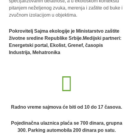
specijalizovanih delatnosti, a u ekološkom kontekstu
pitanjem neželjenog zvuka, merenja i zaštite od buke i
zvučnom izolacijom u objektima.
Pokrovitelj Sajma ekologije je Ministarstvo zaštite
životne sredine Republike Srbije.
Medijski partneri:
Energetski portal, Ekolist, Grenef, časopis
Industrija, Mehatronika
Radno vreme sajmova će biti od 10 do 17 časova.
Pojedinačna ulaznica plaća se 700 dinara, grupna
300. Parking automobila 200 dinara po satu.