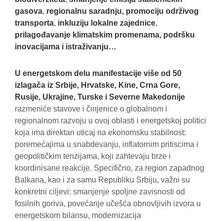
gasova
,
regionalnu saradnju, promociju održivog
transporta
,
inkluziju lokalne zajednice
,
prilagođavanje klimatskim promenama, podršku
inovacijama i istraživanju…
U energetskom delu manifestacije više od 50
izlagača iz Srbije, Hrvatske, Kine, Crna Gore,
Rusije, Ukrajine, Turske i Severne Makedonije
razmeniće stavove i činjenice o globalnom i
regionalnom razvoju u ovoj oblasti i energetskoj politici
koja ima direktan uticaj na ekonomsku stabilnost:
poremećajima u snabdevanju, inflatornim pritiscima i
geopolitičkim tenzijama, koji zahtevaju brze i
koordinisane reakcije. Specifično, za region zapadnog
Balkana, kao i za samu Republiku Srbiju, važni su
konkretni ciljevi: smanjenje spoljne zavisnosti od
fosilnih goriva, povećanje učešća obnovljivih izvora u
energetskom bilansu, modernizacija