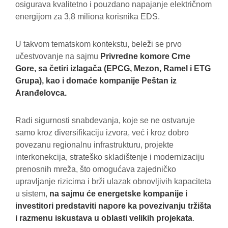
osigurava kvalitetno i pouzdano napajanje električnom
energijom za 3,8 miliona korisnika EDS.
U takvom tematskom kontekstu, beleži se prvo
učestvovanje na sajmu
Privredne komore Crne
Gore, sa četiri izlagača (EPCG, Mezon, Ramel i ETG
Grupa), kao i domaće kompanije Peštan iz
Aranđelovca.
Radi sigurnosti snabdevanja, koje se ne ostvaruje
samo kroz diversifikaciju izvora, već i kroz dobro
povezanu regionalnu infrastrukturu, projekte
interkonekcija, strateško skladištenje i modernizaciju
prenosnih mreža, što omogućava zajedničko
upravljanje rizicima i brži ulazak obnovljivih kapaciteta
u sistem,
na sajmu će energetske kompanije i
investitori predstaviti napore ka povezivanju tržišta
i razmenu iskustava u oblasti velikih projekata
.