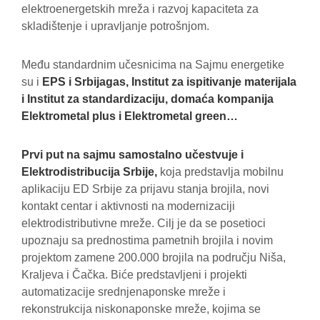
elektroenergetskih mreža i razvoj kapaciteta za
skladištenje i upravljanje potrošnjom.
Među standardnim učesnicima na Sajmu energetike
su i
EPS i Srbijagas, Institut za ispitivanje materijala
i Institut za standardizaciju, domaća kompanija
Elektrometal plus i Elektrometal green…
Prvi put na sajmu samostalno učestvuje i
Elektrodistribucija Srbije,
koja predstavlja mobilnu
aplikaciju ED Srbije za prijavu stanja brojila, novi
kontakt centar i aktivnosti na modernizaciji
elektrodistributivne mreže. Cilj je da se posetioci
upoznaju sa prednostima pametnih brojila i novim
projektom zamene 200.000 brojila na području Niša,
Kraljeva i Čačka. Biće predstavljeni i projekti
automatizacije srednjenaponske mreže i
rekonstrukcija niskonaponske mreže, kojima se