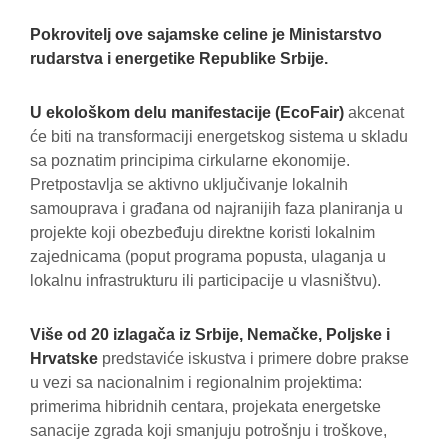
Pokrovitelj ove sajamske celine je Ministarstvo
rudarstva i energetike Republike Srbije.
U ekološkom delu manifestacije (EcoFair)
akcenat
će biti na transformaciji energetskog sistema u skladu
sa poznatim principima cirkularne ekonomije.
Pretpostavlja se aktivno uključivanje lokalnih
samouprava i građana od najranijih faza planiranja u
projekte koji obezbeđuju direktne koristi lokalnim
zajednicama (poput programa popusta, ulaganja u
lokalnu infrastrukturu ili participacije u vlasništvu).
Više od 20 izlagača iz Srbije, Nemačke, Poljske i
Hrvatske
predstaviće iskustva i primere dobre prakse
u vezi sa nacionalnim i regionalnim projektima:
primerima hibridnih centara, projekata energetske
sanacije zgrada koji smanjuju potrošnju i troškove,